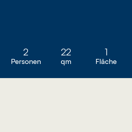
Buchen
2
22
1
Personen
qm
Fläche
Wir bieten 9 Einzelzimmer der Kategorie 
„Standard“ – teils zur Gartenseite, teils zur 